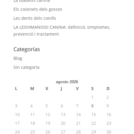
La diabetis canina
Els coixinets dels gossos
Les dents dels conills
LA LEISHMANIOSI CANINA: definició, símptomes,
prevenció i tractament
Categorías
Blog
Sin categoría
agosto 2026
L
M
X
J
V
S
D
1
2
3
4
5
6
7
8
9
10
11
12
13
14
15
16
17
18
19
20
21
22
23
24
25
26
27
28
29
30