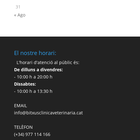
31
« Ago
El nostre horari:
L'horari d'atenció al públic és:
De dilluns a divendres:
- 10:00 h a 20:00 h
Dissabtes:
- 10:00 h a 13:30 h
EMAIL
info@bitxusclinicaveterinaria.cat
TELÈFON
(+34) 977 114 166