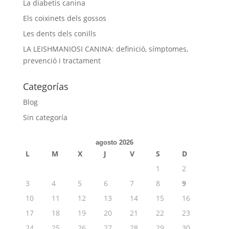
La diabetis canina
Els coixinets dels gossos
Les dents dels conills
LA LEISHMANIOSI CANINA: definició, símptomes,
prevenció i tractament
Categorías
Blog
Sin categoría
agosto 2026
L
M
X
J
V
S
D
1
2
3
4
5
6
7
8
9
10
11
12
13
14
15
16
17
18
19
20
21
22
23
24
25
26
27
28
29
30