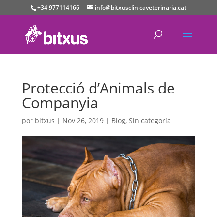
+34 977114166
info@bitxusclinicaveterinaria.cat
Protecció d’Animals de
Companyia
por
bitxus
|
Nov 26, 2019
|
Blog
,
Sin categoría