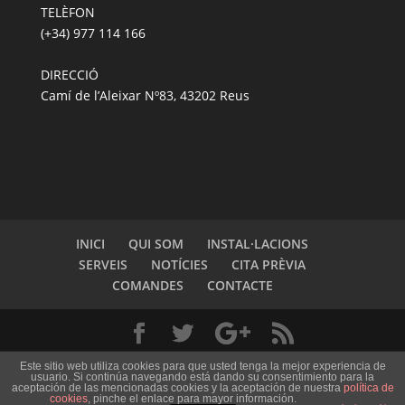
TELÈFON
(+34) 977 114 166
DIRECCIÓ
Camí de l’Aleixar Nº83, 43202 Reus
INICI
QUI SOM
INSTAL·LACIONS
SERVEIS
NOTÍCIES
CITA PRÈVIA
COMANDES
CONTACTE
Dissenyat per
Media Needs
| Tots els drets reservats
Este sitio web utiliza cookies para que usted tenga la mejor experiencia de
usuario. Si continúa navegando está dando su consentimiento para la
a
Bitxus Clínica Veterinària
|
Nota legal
|
Info
aceptación de las mencionadas cookies y la aceptación de nuestra
política de
cookies
, pinche el enlace para mayor información.
addicional