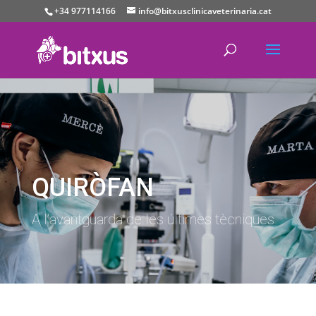
+34 977114166
info@bitxusclinicaveterinaria.cat
QUIRÒFAN
A l’avantguarda de les últimes tècniques