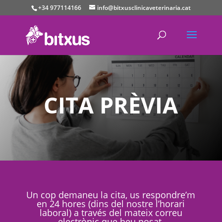
+34 977114166
info@bitxusclinicaveterinaria.cat
CITA PRÈVIA
Un cop demaneu la cita, us respondre’m
en 24 hores (dins del nostre l’horari
laboral) a través del mateix correu
electrònic que heu posat.