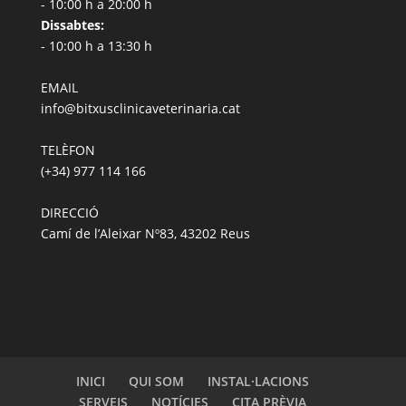
- 10:00 h a 20:00 h
Dissabtes:
- 10:00 h a 13:30 h
EMAIL
info@bitxusclinicaveterinaria.cat
TELÈFON
(+34) 977 114 166
DIRECCIÓ
Camí de l’Aleixar Nº83, 43202 Reus
INICI
QUI SOM
INSTAL·LACIONS
SERVEIS
NOTÍCIES
CITA PRÈVIA