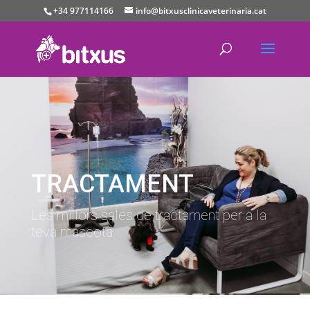
+34 977114166
info@bitxusclinicaveterinaria.cat
TRACTAMENT
Les millors sales de tractament per a la
teva mascota