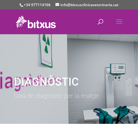
+34 977114166
info@bitxusclinicaveterinaria.cat
DIAGNÒSTIC
Sala de diagnòstic per la imatge