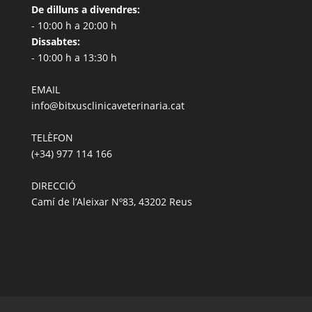
De dilluns a divendres:
- 10:00 h a 20:00 h
Dissabtes:
- 10:00 h a 13:30 h
EMAIL
info@bitxusclinicaveterinaria.cat
TELÈFON
(+34) 977 114 166
DIRECCIÓ
Camí de l’Aleixar Nº83, 43202 Reus