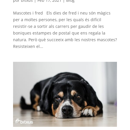
por
bitxus
|
Feb 17, 2021
|
Blog
Mascotes i fred Els dies de fred i neu són màgics
per a moltes persones, per les quals és difícil
resistir-se a sortir als carrers per gaudir de les
boniques estampes de postal que ens regala la
natura. Però què succeeix amb les nostres mascotes?
Resisteixen el...