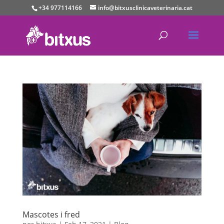
+34 977114166
info@bitxusclinicaveterinaria.cat
Mascotes i fred