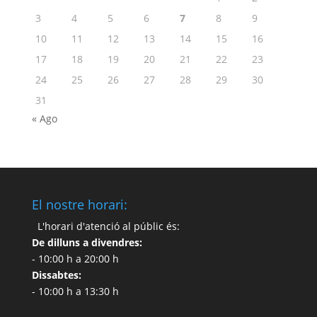
3
4
5
6
7
8
9
10
11
12
13
14
15
16
17
18
19
20
21
22
23
24
25
26
27
28
29
30
31
« Ago
El nostre horari:
L'horari d'atenció al públic és:
De dilluns a divendres:
- 10:00 h a 20:00 h
Dissabtes:
- 10:00 h a 13:30 h