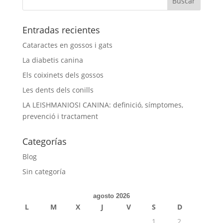
Entradas recientes
Cataractes en gossos i gats
La diabetis canina
Els coixinets dels gossos
Les dents dels conills
LA LEISHMANIOSI CANINA: definició, símptomes,
prevenció i tractament
Categorías
Blog
Sin categoría
agosto 2026
L
M
X
J
V
S
D
1
2