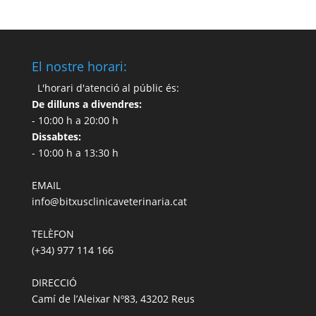
El nostre horari:
L'horari d'atenció al públic és:
De dilluns a divendres:
- 10:00 h a 20:00 h
Dissabtes:
- 10:00 h a 13:30 h
EMAIL
info@bitxusclinicaveterinaria.cat
TELÈFON
(+34) 977 114 166
DIRECCIÓ
Camí de l’Aleixar Nº83, 43202 Reus