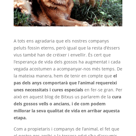
A tots ens agradaria que els nostres companys
peluts fossin eterns, però igual que la resta d’éssers
vius també han de créixer i envellir. És cert que
l’esperança de vida dels gossos ha augmentat i cada
vegada acostumen a acompanyar-nos més temps. De
la mateixa manera, hem de tenir en compte que
el
pas dels anys comportarà que l’animal requereixi
unes necessitats i cures especials
en fer-se gran. Per
això en aquest blog de Bitxus us parlarem de la
cura
dels gossos vells o ancians, i de com podem
millorar la seva qualitat de vida en arribar aquesta
etapa.
Com a propietaris i companys de l’animal, el fet que
el nostre gos arribi a la tercera edat s’ha d’assumir