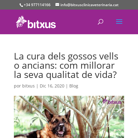
+34 977114166
info@bitxusclinicaveterinaria.cat
La cura dels gossos vells
o ancians: com millorar
la seva qualitat de vida?
por
bitxus
|
Dic 16, 2020
|
Blog