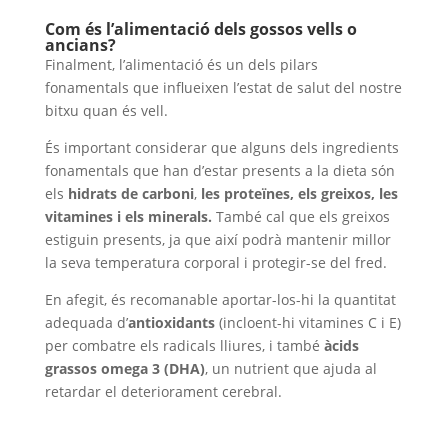
Com és l’alimentació dels gossos vells o
ancians?
Finalment, l’alimentació és un dels pilars
fonamentals que influeixen l’estat de salut del nostre
bitxu quan és vell.
És important considerar que alguns dels ingredients
fonamentals que han d’estar presents a la dieta són
els
hidrats de carboni
,
les proteïnes, els greixos, les
vitamines i els minerals.
També cal que els greixos
estiguin presents, ja que així podrà mantenir millor
la seva temperatura corporal i protegir-se del fred.
En afegit, és recomanable aportar-los-hi la quantitat
adequada d’
antioxidants
(incloent-hi vitamines C i E)
per combatre els radicals lliures, i també
àcids
grassos omega 3 (DHA)
, un nutrient que ajuda al
retardar el deteriorament cerebral.