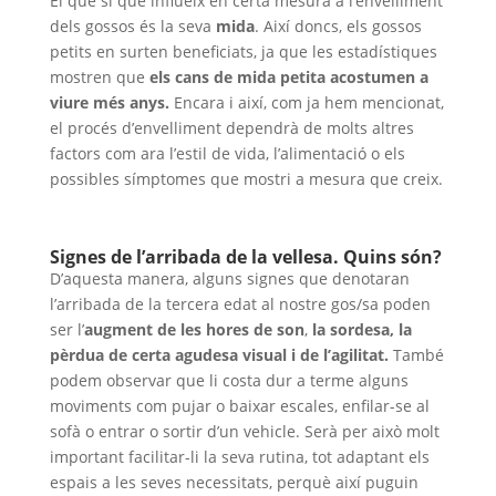
El que sí que influeix en certa mesura a l’envelliment
dels gossos és la seva
mida
. Així doncs, els gossos
petits en surten beneficiats, ja que les estadístiques
mostren que
els cans de mida petita acostumen a
viure més anys.
Encara i així, com ja hem mencionat,
el procés d’envelliment dependrà de molts altres
factors com ara l’estil de vida, l’alimentació o els
possibles símptomes que mostri a mesura que creix.
Signes de l’arribada de la vellesa. Quins són?
D’aquesta manera, alguns signes que denotaran
l’arribada de la tercera edat al nostre gos/sa poden
ser l’
augment de les hores de son
,
la sordesa, la
pèrdua de certa agudesa visual i de l’agilitat.
També
podem observar que li costa dur a terme alguns
moviments com pujar o baixar escales, enfilar-se al
sofà o entrar o sortir d’un vehicle. Serà per això molt
important facilitar-li la seva rutina, tot adaptant els
espais a les seves necessitats, perquè així puguin