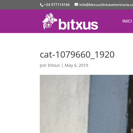
+34 977114166
info@bitxusclinicaveterinaria.c
INICI
cat-1079660_1920
por
bitxus
|
May 6, 2019