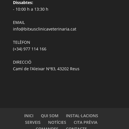
Dissabtes:
- 10:00 h a 13:30 h
EMAIL
info@bitxusclinicaveterinaria.cat
TELÈFON
(+34) 977 114 166
DIRECCIÓ
Camí de l’Aleixar Nº83, 43202 Reus
INICI
QUI SOM
INSTAL·LACIONS
SERVEIS
NOTÍCIES
CITA PRÈVIA
COMANDES
CONTACTE