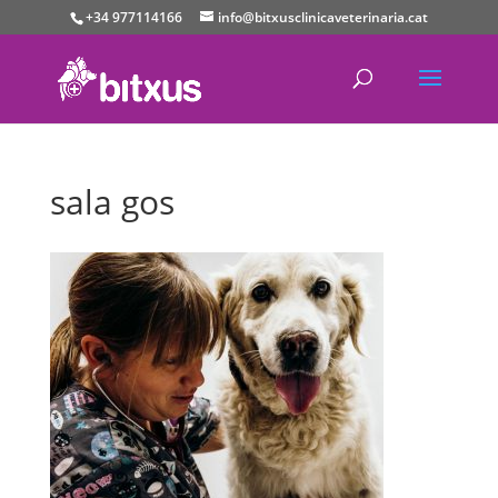
+34 977114166
info@bitxusclinicaveterinaria.cat
sala gos