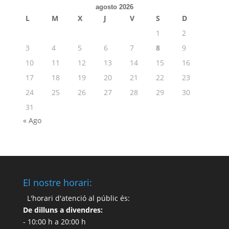
agosto 2026
L
M
X
J
V
S
D
1
2
3
4
5
6
7
8
9
10
11
12
13
14
15
16
17
18
19
20
21
22
23
24
25
26
27
28
29
30
31
« Ago
El nostre horari:
L'horari d'atenció al públic és:
De dilluns a divendres:
- 10:00 h a 20:00 h