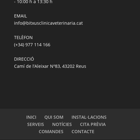
- 10:00 h a 13:30 h
EMAIL
info@bitxusclinicaveterinaria.cat
TELÈFON
(+34) 977 114 166
DIRECCIÓ
Camí de l’Aleixar Nº83, 43202 Reus
INICI
QUI SOM
INSTAL·LACIONS
SERVEIS
NOTÍCIES
CITA PRÈVIA
COMANDES
CONTACTE