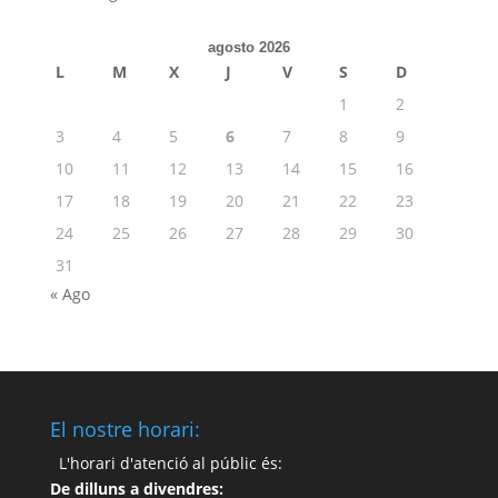
agosto 2026
L
M
X
J
V
S
D
1
2
3
4
5
6
7
8
9
10
11
12
13
14
15
16
17
18
19
20
21
22
23
24
25
26
27
28
29
30
31
« Ago
El nostre horari:
L'horari d'atenció al públic és:
De dilluns a divendres: