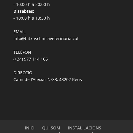
- 10:00 h a 20:00 h
Dissabtes:
- 10:00 h a 13:30 h
EMAIL
info@bitxusclinicaveterinaria.cat
TELÈFON
(+34) 977 114 166
DIRECCIÓ
Camí de l’Aleixar Nº83, 43202 Reus
INICI
QUI SOM
INSTAL·LACIONS