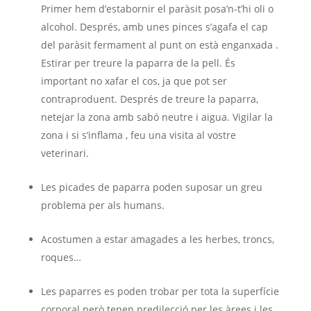
Primer hem d’estabornir el paràsit posa’n-t’hi oli o
alcohol. Després, amb unes pinces s’agafa el cap
del paràsit fermament al punt on està enganxada .
Estirar per treure la paparra de la pell. És
important no xafar el cos, ja que pot ser
contraproduent. Després de treure la paparra,
netejar la zona amb sabó neutre i aigua. Vigilar la
zona i si s’inflama , feu una visita al vostre
veterinari.
Les picades de paparra poden suposar un greu
problema per als humans.
Acostumen a estar amagades a les herbes, troncs,
roques…
Les paparres es poden trobar per tota la superfície
corporal però tenen predilecció per les àrees i les