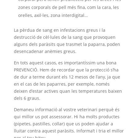
zones corporals de pell més fina, com la cara, les
orelles, axil·les, zona interdigital…
La pèrdua de sang en infestacions greus i la
destrucció de cèl·lules de la sang que provoquen
alguns dels paràsits que trasmet la paparra, poden
desencadenar anèmies greus.
En tots aquest casos, es importantíssim una bona
PREVENCIÓ. Hem de recordar que la protecció s’ha
de dur a terme durant els 12 mesos de l’any, ja que
en el cas de les paparres, per exemple, només
deixen d’estar actives quan les temperatures baixen
dels 6 graus.
Demaneu informació al vostre veterinari perquè és
qui millor us pot assessorar. Hi ha molts productes
(pipetes, pastilles, collar) que us poden ajudar a
lluitar contra aquest paràsits. Informa’t i tria el millor
per al teu bitxu.