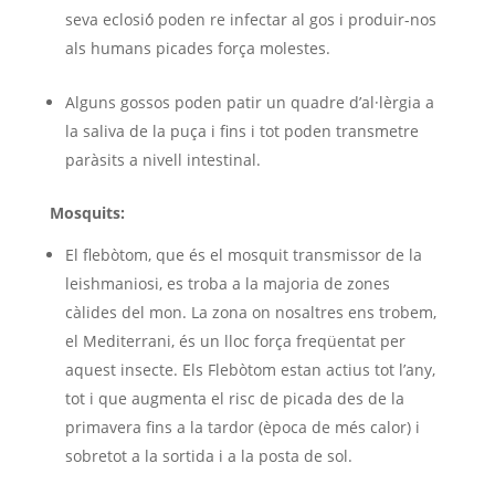
seva eclosió́ poden re infectar al gos i produir-nos
als humans picades força molestes.
Alguns gossos poden patir un quadre d’al·lèrgia a
la saliva de la puça i fins i tot poden transmetre
paràsits a nivell intestinal.
Mosquits:
El flebòtom, que és el mosquit transmissor de la
leishmaniosi, es troba a la majoria de zones
càlides del mon. La zona on nosaltres ens trobem,
el Mediterrani, és un lloc força freqüentat per
aquest insecte. Els Flebòtom estan actius tot l’any,
tot i que augmenta el risc de picada des de la
primavera fins a la tardor (època de més calor) i
sobretot a la sortida i a la posta de sol.