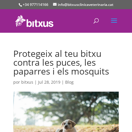
+34 977114166
info@bitxusclinicaveterinaria.cat
Protegeix al teu bitxu
contra les puces, les
paparres i els mosquits
por
bitxus
|
Jul 28, 2019
|
Blog