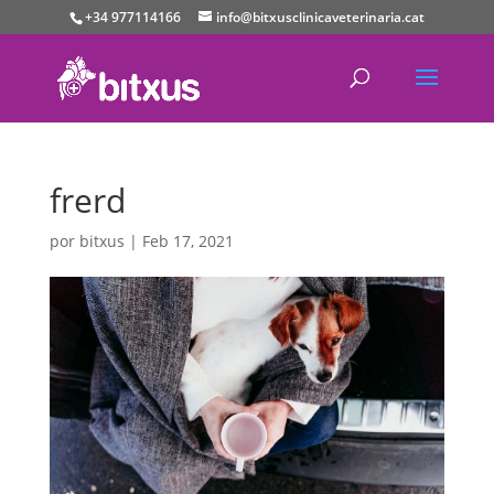
+34 977114166
info@bitxusclinicaveterinaria.cat
frerd
por
bitxus
|
Feb 17, 2021