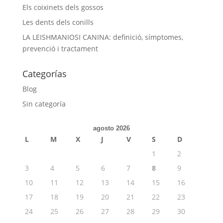
Els coixinets dels gossos
Les dents dels conills
LA LEISHMANIOSI CANINA: definició, símptomes,
prevenció i tractament
Categorías
Blog
Sin categoría
agosto 2026
L
M
X
J
V
S
D
1
2
3
4
5
6
7
8
9
10
11
12
13
14
15
16
17
18
19
20
21
22
23
24
25
26
27
28
29
30