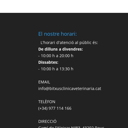
El nostre horari:
L'horari d'atenció al públic és:
De dilluns a divendres:
- 10:00 h a 20:00 h
Dissabtes:
- 10:00 h a 13:30 h
EMAIL
info@bitxusclinicaveterinaria.cat
TELÈFON
(+34) 977 114 166
DIRECCIÓ
Camí de l’Aleixar Nº83, 43202 Reus