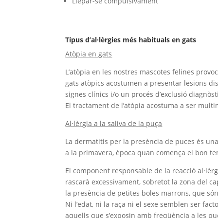
Llepar-se compulsivament
Tipus d’al·lèrgies més habituals en gats
Atòpia en gats
L’atòpia en les nostres mascotes felines provo
gats atòpics acostumen a presentar lesions dist
signes clínics i/o un procés d’exclusió diagnòst
El tractament de l’atòpia acostuma a ser multi
Al·lèrgia a la saliva de la puça
La dermatitis per la presència de puces és una 
a la primavera, època quan comença el bon te
El component responsable de la reacció al·lèrg
rascarà excessivament, sobretot la zona del cap
la presència de petites boles marrons, que són
Ni l’edat, ni la raça ni el sexe semblen ser fact
aquells que s’exposin amb freqüència a les pu