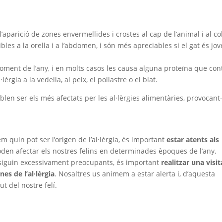
l’aparició de zones envermellides i crostes al cap de l’animal i al col
s a la orella i a l’abdomen, i són més apreciables si el gat és jov
oment de l’any, i en molts casos les causa alguna proteïna que con
èrgia a la vedella, al peix, el pollastre o el blat.
en ser els més afectats per les al·lèrgies alimentàries, provocant-
 quin pot ser l’origen de l’al·lèrgia, és important
estar atents als
den afectar els nostres felins en determinades èpoques de l’any.
 siguin excessivament preocupants, és important
realitzar una visit
es de l’al·lèrgia
. Nosaltres us animem a estar alerta i, d’aquesta
t del nostre felí.