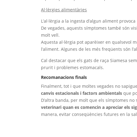
Al·lèrgies alimentàries
L’al·lèrgia a la ingesta d’algun aliment provoca 
De vegades, aquests símptomes també són visible
molt vell.
Aquesta al·lèrgia pot aparèixer en qualsevol m
l’aliment. Algunes de les més freqüents són l’al·l
Cal destacar que els gats de raça Siamesa sembl
prurit i problemes estomacals.
Recomanacions finals
Finalment, tot i que moltes vegades no sapiguem
canvis estacionals i factors ambientals
que po
D’altra banda, per molt que els símptomes no
veterinari quan es comencin a apreciar els sign
manera, evitar conseqüències futures en la salu