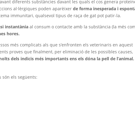
davant diferents substàncies davant les quals el cos genera proteïn
accions al·lèrgiques poden aparèixer
de forma inesperada i espont
stema immunitari, qualsevol tipus de raça de gat pot patir-la.
si instantània
al consum o contacte amb la substància (la més c
nes hores.
passos més complicats als que s’enfronten els veterinaris en aquest
erents proves que finalment, per eliminació de les possibles causes,
olts dels indicis més importants ens els dóna la pell de l’animal.
s són els següents: