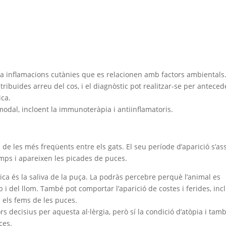
ca inflamacions cutànies que es relacionen amb factors ambientals.
ribuïdes arreu del cos, i el diagnòstic pot realitzar-se per anteced
ica.
modal, incloent la immunoteràpia i antiinflamatoris.
de les més freqüents entre els gats. El seu període d’aparició s’as
mps i apareixen les picades de puces.
ica és la saliva de la puça. La podràs percebre perquè l’animal es
 i del llom. També pot comportar l’aparició de costes i ferides, inc
 els fems de les puces.
ors decisius per aquesta al·lèrgia, però sí la condició d’atòpia i tam
ces.