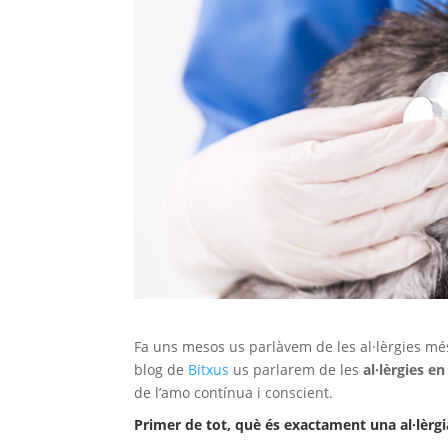
Fa uns mesos us parlàvem de les al·lèrgies mé
blog de
Bitxus
us parlarem de les
al·lèrgies en
de l’amo contínua i conscient.
Primer de tot, què és exactament una al·lèrgi