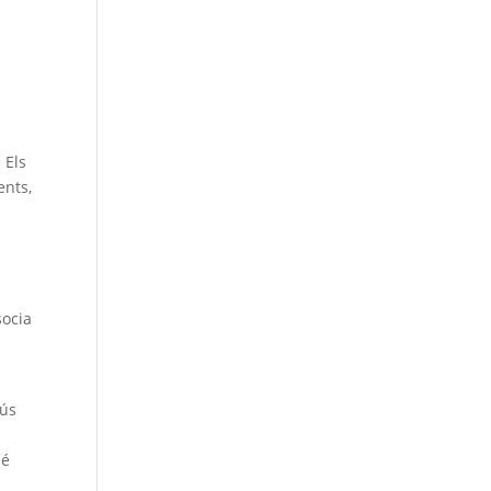
 Els
ents,
socia
lús
bé