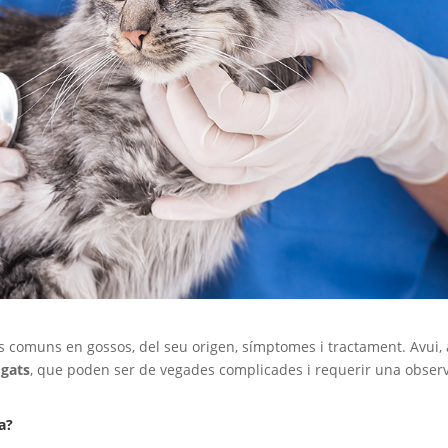
s comuns en gossos, del seu origen, símptomes i tractament. Avui, 
 gats
, que poden ser de vegades complicades i requerir una obser
a?