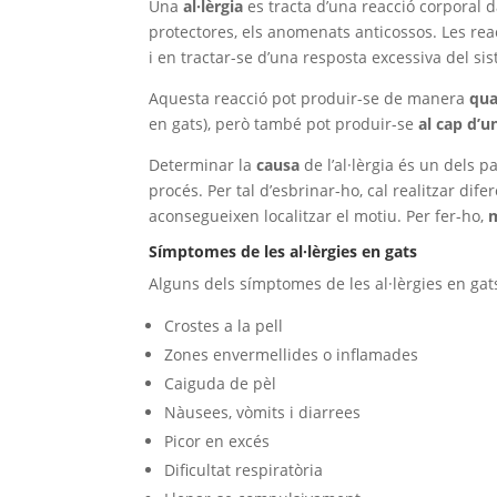
Una
al·lèrgia
es tracta d’una reacció corporal 
protectores, els anomenats anticossos. Les re
i en tractar-se d’una resposta excessiva del si
Aquesta reacció pot produir-se de manera
qua
en gats), però també pot produir-se
al cap d’u
Determinar la
causa
de l’al·lèrgia és un dels 
procés. Per tal d’esbrinar-ho, cal realitzar dif
aconsegueixen localitzar el motiu. Per fer-ho,
m
Símptomes de les al·lèrgies en gats
Alguns dels símptomes de les al·lèrgies en gat
Crostes a la pell
Zones envermellides o inflamades
Caiguda de pèl
Nàusees, vòmits i diarrees
Picor en excés
Dificultat respiratòria