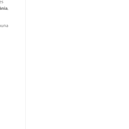
es
ània
,
omuna