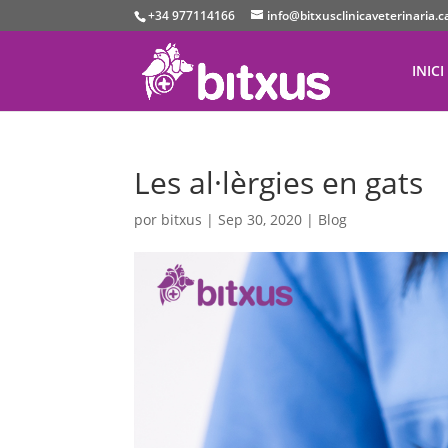
+34 977114166
info@bitxusclinicaveterinaria.c
INICI
Les al·lèrgies en gats
por
bitxus
|
Sep 30, 2020
|
Blog