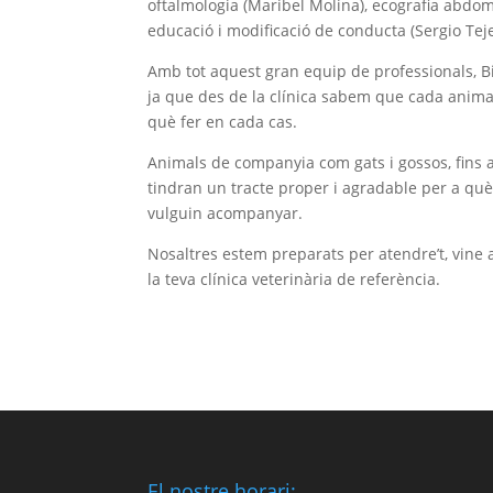
oftalmologia (Maribel Molina), ecografia abdom
educació i modificació de conducta (Sergio Tej
Amb tot aquest gran equip de professionals, Bi
ja que des de la clínica sabem que cada animal
què fer en cada cas.
Animals de companyia com gats i gossos, fins a 
tindran un tracte proper i agradable per a què
vulguin acompanyar.
Nosaltres estem preparats per atendre’t, vine a
la teva clínica veterinària de referència.
El nostre horari: