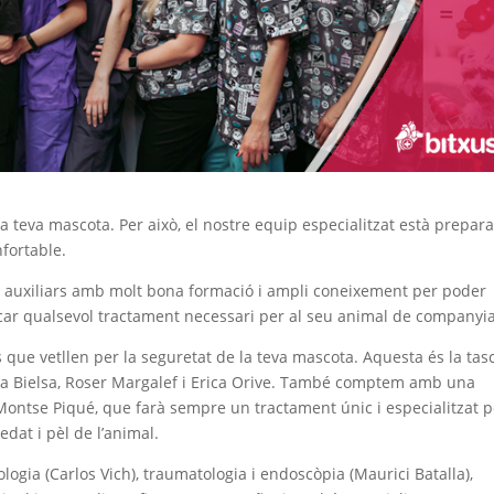
a teva mascota. Per això, el nostre equip especialitzat està prepar
nfortable.
 i auxiliars amb molt bona formació i ampli coneixement per poder
licar qualsevol tractament necessari per al seu animal de companyia
ue vetllen per la seguretat de la teva mascota. Aquesta és la tas
ella Bielsa, Roser Margalef i Erica Orive. També comptem amb una
 Montse Piqué, que farà sempre un tractament únic i especialitzat p
dat i pèl de l’animal.
ia (Carlos Vich), traumatologia i endoscòpia (Maurici Batalla),