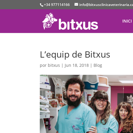
+34 977114166
info@bitxusclinicaveterinaria.c
INICI
L’equip de Bitxus
por
bitxus
|
Jun 18, 2018
|
Blog