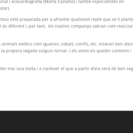
inal i ecocardiografia (Marta Castaño) i també especialistes en
edor).
txus està preparada per a afrontar qualsevol repte que se li plante
 és diferent i, per tant, els nostres companys sabran com reaccion
animals exòtics com iguanes, cobais, conills, etc. estaran ben ates
 la propera vegada vulguin tornar, i els amos en quedin contents i 
fer-nos una visita i a conèixer el que a partir d’ara serà de ben se