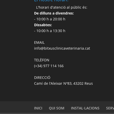
L'horari d'atenció al públic és:
De dilluns a divendres:
- 10:00 h a 20:00 h
Dissabtes:
- 10:00 h a 13:30 h
EMAIL
info@bitxusclinicaveterinaria.cat
TELÈFON
(+34) 977 114 166
DIRECCIÓ
Camí de l’Aleixar Nº83, 43202 Reus
INICI
QUI SOM
INSTAL·LACIONS
SER