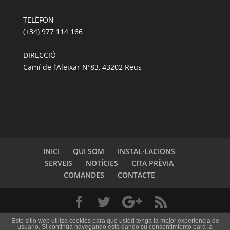
TELÈFON
(+34) 977 114 166
DIRECCIÓ
Camí de l’Aleixar Nº83, 43202 Reus
INICI
QUI SOM
INSTAL·LACIONS
SERVEIS
NOTÍCIES
CITA PRÈVIA
COMANDES
CONTACTE
Dissenyat per
Media Needs
| Tots els drets reservats
Este sitio web utiliza cookies para que usted tenga la mejor experiencia de
usuario. Si continúa navegando está dando su consentimiento para la