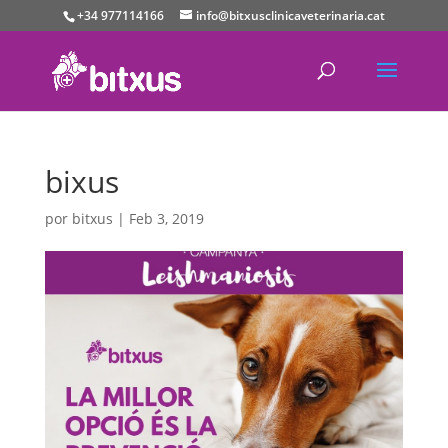
+34 977114166
info@bitxusclinicaveterinaria.cat
bixus
por
bitxus
|
Feb 3, 2019