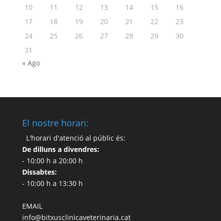
10
11
12
13
14
15
16
17
18
19
20
21
22
23
24
25
26
27
28
29
30
31
« Ago
El nostre horari:
L'horari d'atenció al públic és:
De dilluns a divendres:
- 10:00 h a 20:00 h
Dissabtes:
- 10:00 h a 13:30 h
EMAIL
info@bitxusclinicaveterinaria.cat