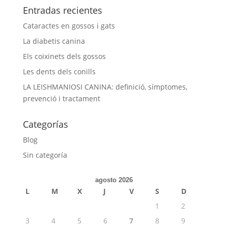
Entradas recientes
Cataractes en gossos i gats
La diabetis canina
Els coixinets dels gossos
Les dents dels conills
LA LEISHMANIOSI CANINA: definició, símptomes,
prevenció i tractament
Categorías
Blog
Sin categoría
agosto 2026
L
M
X
J
V
S
D
1
2
3
4
5
6
7
8
9