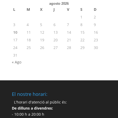
agosto 2026
L
M
X
J
V
S
D
1
2
3
4
5
6
7
8
9
10
11
12
13
14
15
16
17
18
19
20
21
22
23
24
25
26
27
28
29
30
31
« Ago
El nostre horari:
L'horari d'atenció al públic és:
De dilluns a divendres:
- 10:00 h a 20:00 h