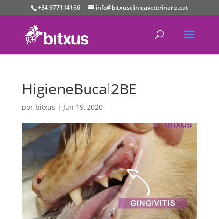
+34 977114166
info@bitxusclinicaveterinaria.cat
HigieneBucal2BE
por
bitxus
|
Jun 19, 2020