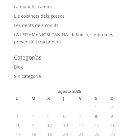
La diabetis canina
Els coixinets dels gossos
Les dents dels conills
LA LEISHMANIOSI CANINA: definició, símptomes,
prevenció i tractament
Categorías
Blog
Sin categoría
agosto 2026
L
M
X
J
V
S
D
1
2
3
4
5
6
7
8
9
10
11
12
13
14
15
16
17
18
19
20
21
22
23