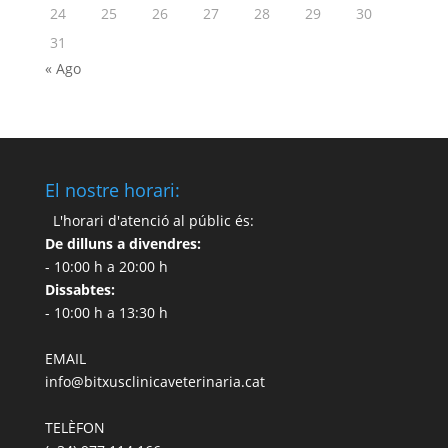
24
25
26
27
28
29
30
31
« Ago
El nostre horari:
L'horari d'atenció al públic és:
De dilluns a divendres:
- 10:00 h a 20:00 h
Dissabtes:
- 10:00 h a 13:30 h
EMAIL
info@bitxusclinicaveterinaria.cat
TELÈFON