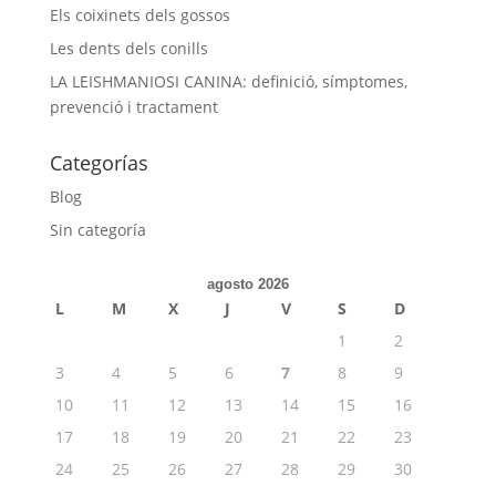
Els coixinets dels gossos
Les dents dels conills
LA LEISHMANIOSI CANINA: definició, símptomes,
prevenció i tractament
Categorías
Blog
Sin categoría
agosto 2026
L
M
X
J
V
S
D
1
2
3
4
5
6
7
8
9
10
11
12
13
14
15
16
17
18
19
20
21
22
23
24
25
26
27
28
29
30