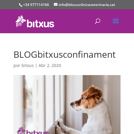
+34 977114166
info@bitxusclinicaveterinaria.cat
BLOGbitxusconfinament
por
bitxus
|
Abr 2, 2020