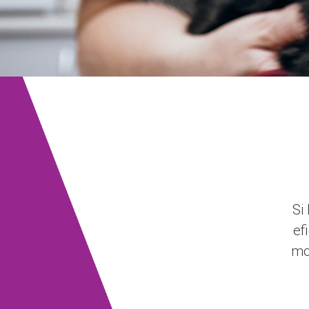
Si
ef
mo