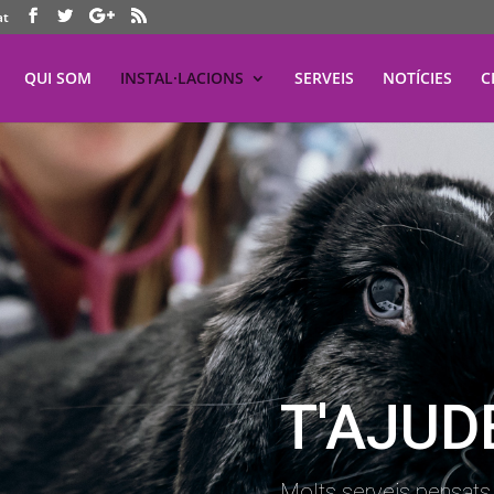
at
QUI SOM
INSTAL·LACIONS
SERVEIS
NOTÍCIES
C
T'AJUD
Molts serveis pensats