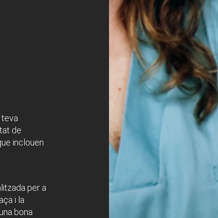
a teva
itat de
que inclouen
itzada per a
aça i la
a una bona