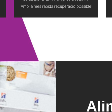
Amb la més ràpida recuperació possible
Ali