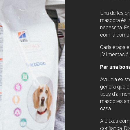
Una de les pr
mascota és in
necessita. É
com la compos
Cada etapa equ
L’alimentació
Per una bon
Avui dia exis
genera que c
tipus d’alime
mascotes amb
casa.
A Bitxus com
confiança. D