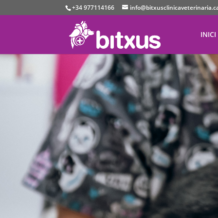
+34 977114166
info@bitxusclinicaveterinaria.c
INICI