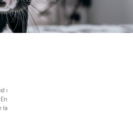
d i
 En
 la